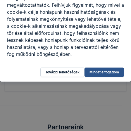
lakos, de az ország távolabbi részéből is
megváltoztathatók. Felhívjuk figyelmét, hogy mivel a
érkeznek intézményünkbe diákok. Számukra
cookie-k célja honlapunk használhatóságának és
teremtjük meg a tanulmányaik sikeres
folyamatainak megkönnyítése vagy lehetővé tétele,
elvégzéséhez szükséges feltételeket.
a cookie-k alkalmazásának megakadályozása vagy
törlése által előfordulhat, hogy felhasználóink nem
Kollégiumunk fél évszázadot meghaladó története
lesznek képesek honlapunk funkcióinak teljes körű
során sok változást, átalakulást megélt.
használatára, vagy a honlap a tervezettől eltérően
Szellemisége, pedagógiai értékrendje, melyet
fog működni böngészőjében.
mindig a gyermekközpontúság, szeretetteljes
légkör, nyugodt kiszámíthatóság jellemzett, ma is
vállalható.
További lehetőségek
Mindet elfogadom
Partnereink