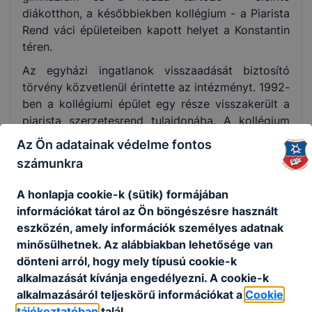
diákotthon, a későbbiekben kollégium - a Piarista
Rend váci épületeiben kapott helyet a Konstantin
téren.
Az egyházi ingatlanok visszaadását biztosító
törvény közvetlenül érintette az intézményt. 1992-
ben a kollégiumi épület egy része visszakerült a
piarista szerzetesrend tulajdonába. A kollégium
teljes kiköltöztetése jelenlegi helyére, a
Az Ön adatainak védelme fontos
Szérűskertbe, - az 1950-től 1990-ig laktanyaként
számunkra
funkcionáló épületek átalakítását követően -, két
év alatt több lépcsőben, fokozatosan valósult
A honlapja cookie-k (sütik) formájában
meg, végül 1995. januárjában foglalta el jelenlegi
információkat tárol az Ön böngészésre használt
helyét.
eszközén, amely információk személyes adatnak
minősülhetnek. Az alábbiakban lehetősége van
2003-tól Vác város szérűskerti
dönteni arról, hogy mely típusú cookie-k
iskolaközpontjának létrejöttével a partner
alkalmazását kívánja engedélyezni. A cookie-k
középiskolák társintézményeként működik, 200
alkalmazásáról teljeskörű információkat a
Cookie
férőhellyel, szerves részét képezve az
tájékoztatóban
talál.
iskolacentrum életének. Az addig csak fiúknak