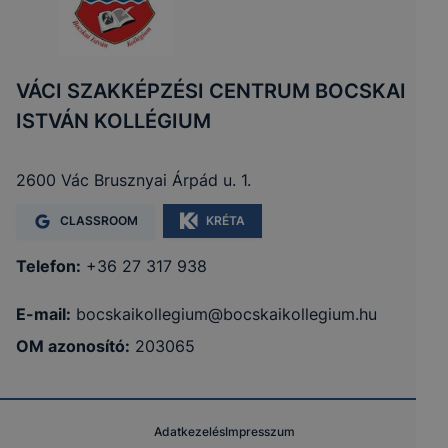
VÁCI SZAKKÉPZÉSI CENTRUM BOCSKAI
ISTVÁN KOLLÉGIUM
2600 Vác Brusznyai Árpád u. 1.
CLASSROOM
KRÉTA
Telefon:
+36 27 317 938
E-mail:
bocskaikollegium@bocskaikollegium.hu
OM azonosító:
203065
Adatkezelés
Impresszum