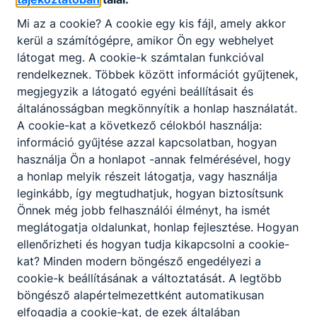
otthont adó kollégium a megszűnt Karacs Teréz
Mi az a cookie? A cookie egy kis fájl, amely akkor
Kollégium lány tanulóinak átvételétől működik
kerül a számítógépre, amikor Ön egy webhelyet
koedukáltan.
látogat meg. A cookie-k számtalan funkcióval
rendelkeznek. Többek között információt gyűjtenek,
Amikor 2015. július 1-jén a Boronkay György
megjegyzik a látogató egyéni beállításait és
Műszaki Szakközépiskolát, Gimnáziumot a
általánosságban megkönnyítik a honlap használatát.
Nemzetgazdasági Minisztérium vette
A cookie-kat a következő célokból használja:
fenntartásba, kollégiumunk még egy tanév erejéig
információ gyűjtése azzal kapcsolatban, hogyan
maradt továbbra is KLIK fenntartás alatt: önálló
használja Ön a honlapot -annak felmérésével, hogy
intézményként, új névvel - Bocskai István
a honlap melyik részeit látogatja, vagy használja
Kollégium.
leginkább, így megtudhatjuk, hogyan biztosítsunk
2016-tól napjainkig a Váci Szakképzési Centrum
Önnek még jobb felhasználói élményt, ha ismét
fenntartásába került az intézmény az önállóság
meglátogatja oldalunkat, honlap fejlesztése. Hogyan
meghagyása mellett. Ekkor a VSZC Király Endre
ellenőrizheti és hogyan tudja kikapcsolni a cookie-
Szakközépiskola megszűnt kollégiumi
kat? Minden modern böngésző engedélyezi a
tagintézményének diákjai is kollégiumunkhoz
cookie-k beállításának a változtatását. A legtöbb
csatlakoztak.
böngésző alapértelmezettként automatikusan
Tanulóink nagy része Pest- és Nógrád megyei
elfogadja a cookie-kat, de ezek általában