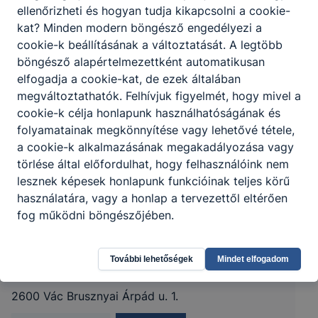
ellenőrizheti és hogyan tudja kikapcsolni a cookie-
kat? Minden modern böngésző engedélyezi a
cookie-k beállításának a változtatását. A legtöbb
böngésző alapértelmezettként automatikusan
elfogadja a cookie-kat, de ezek általában
megváltoztathatók. Felhívjuk figyelmét, hogy mivel a
cookie-k célja honlapunk használhatóságának és
folyamatainak megkönnyítése vagy lehetővé tétele,
a cookie-k alkalmazásának megakadályozása vagy
törlése által előfordulhat, hogy felhasználóink nem
lesznek képesek honlapunk funkcióinak teljes körű
használatára, vagy a honlap a tervezettől eltérően
fog működni böngészőjében.
VÁCI SZAKKÉPZÉSI CENTRUM BOCSKAI
ISTVÁN KOLLÉGIUM
További lehetőségek
Mindet elfogadom
2600 Vác Brusznyai Árpád u. 1.