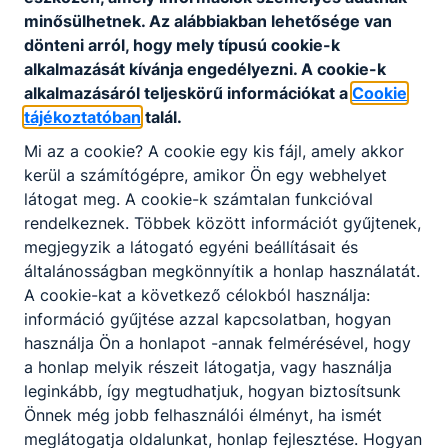
minősülhetnek. Az alábbiakban lehetősége van
DÖK SZMSZ
dönteni arról, hogy mely típusú cookie-k
Letöltés
alkalmazását kívánja engedélyezni. A cookie-k
alkalmazásáról teljeskörű információkat a
Cookie
tájékoztatóban
talál.
Mi az a cookie? A cookie egy kis fájl, amely akkor
kerül a számítógépre, amikor Ön egy webhelyet
látogat meg. A cookie-k számtalan funkcióval
Partnereink
rendelkeznek. Többek között információt gyűjtenek,
megjegyzik a látogató egyéni beállításait és
általánosságban megkönnyítik a honlap használatát.
A cookie-kat a következő célokból használja:
információ gyűjtése azzal kapcsolatban, hogyan
használja Ön a honlapot -annak felmérésével, hogy
a honlap melyik részeit látogatja, vagy használja
leginkább, így megtudhatjuk, hogyan biztosítsunk
Önnek még jobb felhasználói élményt, ha ismét
meglátogatja oldalunkat, honlap fejlesztése. Hogyan